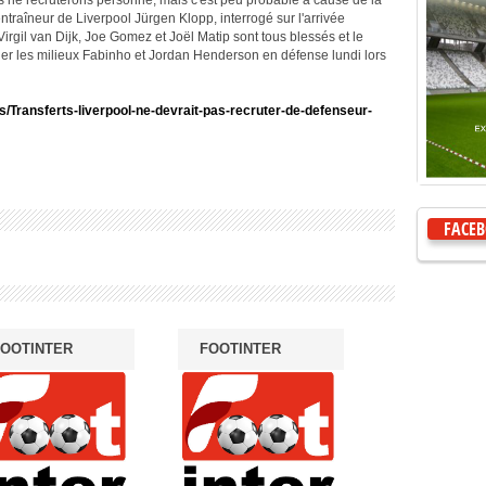
s ne recruterons personne, mais c'est peu probable à cause de la
ntraîneur de Liverpool Jürgen Klopp, interrogé sur l'arrivée
Virgil van Dijk, Joe Gomez et Joël Matip sont tous blessés et le
uer les milieux Fabinho et Jordan Henderson en défense lundi lors
ws/Transferts-liverpool-ne-devrait-pas-recruter-de-defenseur-
FACE
OOTINTER
FOOTINTER