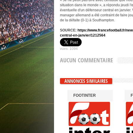
« Je ne peux pas dire avec certitude que nou
situation dans le monde », a répondu jeudi l'e
éventuelle d'un défenseur central en janvier. 
manager allemand a été contraint de faire jo
de la défaite (0-1) à Southampton.
SOURCE:
https://www.francefootball.fr/ne
central-en-janvier/1212564
vues: 1094
AUCUN COMMENTAIRE
ANNONCES SIMILAIRES
FOOTINTER
F