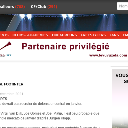
alleurs
(768)
CF/Club
(291)
ENTS
CLUBS / ACADEMIES
ENCADREURS
FREESTYLERS
FANS
ÉM
R, FOOTINTER
 Décembre 2021
ERTS
e devrait pas recruter de défenseur central en janvier.
irgil van Dijk, Joe Gomez et Joël Matip, il est peu probable que
nt le mercato de janvier d'après Jürgen Klopp.