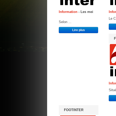
Information
- Les mei
Info
Le C
Selon ...
Lire plus
F
Info
Situé
FOOTINTER