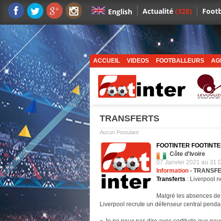
Actualité
(328)
Footb
English
ACCUEIL
VIDEOS
FOOTBALLEURS
AG
TRANSFERTS
Aucun Postulant
FOOTINTER FOOTINTE
Côte d'Ivoire
07 Janvier 2021 au 31
Information
- TRANSF
Transferts
: Liverpool n
Malgré les absences de V
Liverpool recrute un défenseur central penda