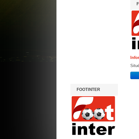
F
Info
Situé
FOOTINTER