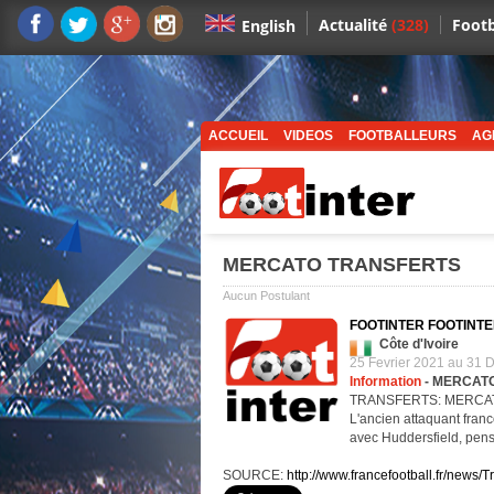
Actualité
(328)
Footb
English
ACCUEIL
VIDEOS
FOOTBALLEURS
AG
MERCATO TRANSFERTS
Aucun Postulant
FOOTINTER FOOTINTE
Côte d'Ivoire
25 Fevrier 2021 au 31
Information
- MERCAT
TRANSFERTS: MERCATO: 
L'ancien attaquant fran
avec Huddersfield, pen
SOURCE:
http://www.francefootball.fr/news