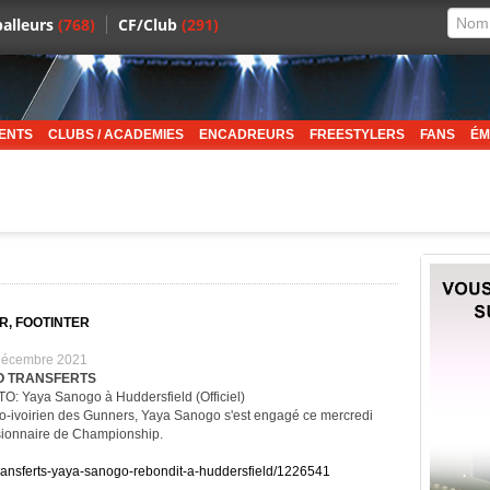
alleurs
(768)
CF/Club
(291)
ENTS
CLUBS / ACADEMIES
ENCADREURS
FREESTYLERS
FANS
ÉM
R, FOOTINTER
 Décembre 2021
O TRANSFERTS
Yaya Sanogo à Huddersfield (Officiel)
co-ivoirien des Gunners, Yaya Sanogo s'est engagé ce mercredi
sionnaire de Championship.
/Transferts-yaya-sanogo-rebondit-a-huddersfield/1226541