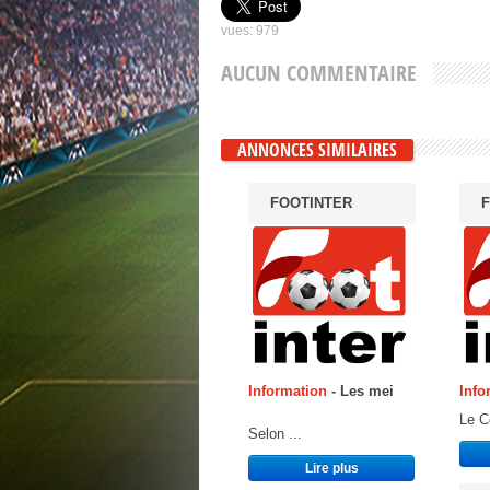
vues: 979
AUCUN COMMENTAIRE
ANNONCES SIMILAIRES
FOOTINTER
F
Information
- Les mei
Info
Le C
Selon ...
Lire plus