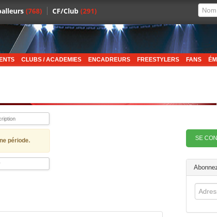
alleurs
(768)
CF/Club
(291)
ENTS
CLUBS / ACADEMIES
ENCADREURS
FREESTYLERS
FANS
ÉM
SE CO
ne période.
Abonnez