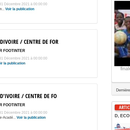
u 31 Décembre 2021 à 00:00:00
m...
Voir la publication
 DIVOIRE / CENTRE DE FOR
R FOOTINTER
u 31 Décembre 2021 à 00:00:00
ir la publication
comment faire une reprise de volée au foot : la
fina
technique
Derniè
D'IVOIRE / CENTRE DE FO
R FOOTINTER
ARTIC
u 31 Décembre 2021 à 00:00:00
FOOT 
re-Acadé...
Voir la publication