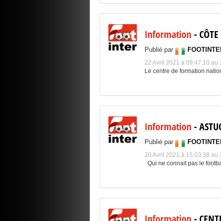
Information
- CÔTE 
Publié par
FOOTINTE
22 Avril 2021 à 09:47:10 a
Le centre de formation nationa
Information
- ASTU
Publié par
FOOTINTE
20 Avril 2021 à 15:03:38 a
Qui ne connait pas le footba
Information
- CENT