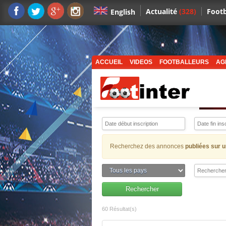
Actualité
(328)
Footb
English
ACCUEIL
VIDEOS
FOOTBALLEURS
AG
Recherchez des annonces
publiées sur u
60 Résultat(s)