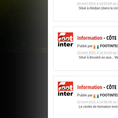
29 Avril 2021 à 16:25:04 a
Situé à Abidjan (dans la co
Information
- CÔTE
Publié par
FOOTINTE
22 Avril 2021 à 16:34:45 a
Situé à Bouaké au qua...
Vo
résumé des buts des éléphants à là can 2015
Information
- CÔTE 
Publié par
FOOTINTE
22 Avril 2021 à 14:50:09 a
Le centre de formation Ivoi