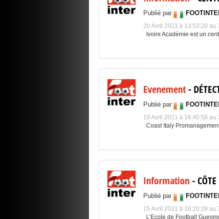
Publié par
FOOTINTE
20 Avril 2021 à 13:53:20 a
Ivoire Académie est un centr
Evenement
- DÉTEC
Publié par
FOOTINTE
19 Avril 2021 à 16:40:58 a
Coast Italy Promanagement 
Information
- CÔTE
Publié par
FOOTINTE
15 Avril 2021 à 16:20:39 a
L’Ecole de Football Guesm