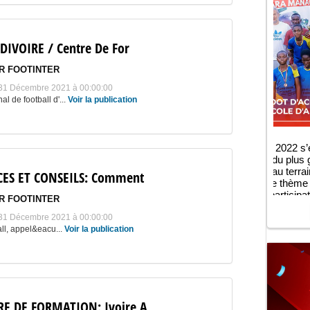
DIVOIRE / Centre De For
R FOOTINTER
u 31 Décembre 2021 à 00:00:00
l de football d'...
Voir la publication
CES ET CONSEILS: Comment
R FOOTINTER
DIDIE
u 31 Décembre 2021 à 00:00:00
DE MA
ll, appel&eacu...
Voir la publication
08 Mai 20
Ce mard
huitièm
RE DE FORMATION: Ivoire A
distric