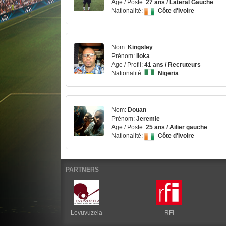
Age / Poste:
27 ans / Latéral Gauche
Nationalité:
Côte d'Ivoire
Nom:
Kingsley
Prénom:
Iloka
Age / Profil:
41 ans / Recruteurs
Nationalité:
Nigeria
Nom:
Douan
Prénom:
Jeremie
Age / Poste:
25 ans / Ailier gauche
Nationalité:
Côte d'Ivoire
PARTNERS
Levuvuzela
RFI