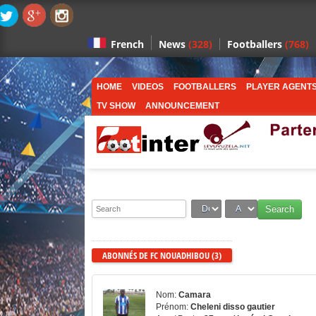
News
(328)
Footballers
(768)
French
HOME
VIDEOS
FOOTBALLERS
PLAYER AGENT
TV SHOW
ANNOUNCEMENT
ABONNÉS DE FC NOUADHIBOU (3)
Nom:
Camara
Prénom:
Cheleni disso gautier