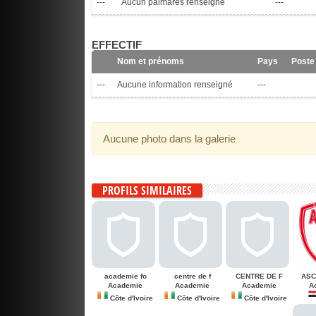
---
Aucun palmares renseigné
---
EFFECTIF
Nom et prénoms
Pays
Poste
---
Aucune information renseigné
---
Aucune photo dans la galerie
PROFILS SIMILAIRES
academie fo
centre de f
CENTRE DE F
ASC
Academie
Academie
Academie
A
Côte d'Ivoire
Côte d'Ivoire
Côte d'Ivoire