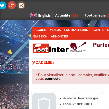
Actualité
(328)
Footballeurs
(
English
ACCUEIL
VIDEOS
FOOTBALLEURS
AGENTS
C
ÉMISSION
ANNONCES
(ACADEMIE)
*
Pour visualiser le profil complet, veuillez
vous
connecter
Academie:
Non renseigné
Fondé le:
30/11/-0001