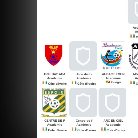
Aca
A
Cô
ONE DAY ACA
Aloe distri
AUDACE EVEN
AC
Academie
Academie
Academie
A
Congo
Côte d'Ivoire
Côte d'Ivoire
Cô
CENTRE DE F
Centre de f
ARC-EN-CIEL
Academie
Academie
Academie
Côte d'Ivoire
Côte d'Ivoire
Côte d'Ivoire