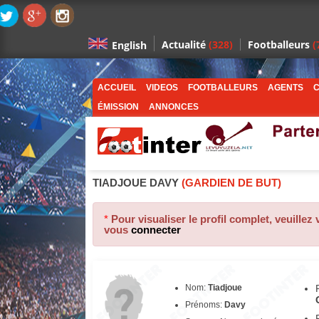
Actualité
(328)
Footballeurs
(
English
ACCUEIL
VIDEOS
FOOTBALLEURS
AGENTS
C
ÉMISSION
ANNONCES
TIADJOUE DAVY
(GARDIEN DE BUT)
*
Pour visualiser le profil complet, veuillez
vous
connecter
Nom:
Tiadjoue
Prénoms:
Davy