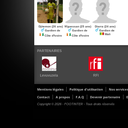
Djitemon
(26 ans)
N'guessan
(25 ans)
Diarra
(24 ans)
Gardien de
Gardien de
Gardien de
Mali
Côte d'Ivoire
Côte d'Ivoire
PARTENAIRES
Levuvuzela
RFI
Mentions légales
Politique d'utilisation
Nos service
Contact
A propos
F.A.Q
Devenir partenaire
E
Copyright © 2026 - FOOTINTER - Tous droits réservés