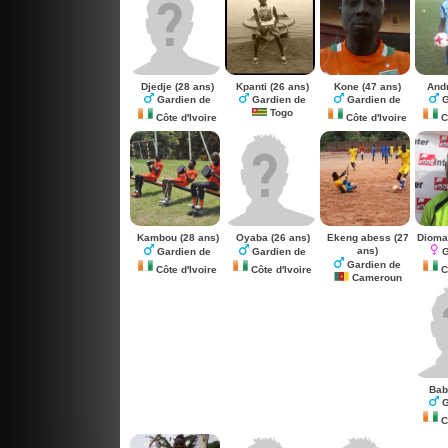
Djedje
(28 ans)
Kpanti
(26 ans)
Kone
(47 ans)
And
Gardien de
Gardien de
Gardien de
G
Togo
Côte d'Ivoire
Côte d'Ivoire
Cô
Kambou
(28 ans)
Oyaba
(26 ans)
Ekeng abess
(27
Dioma
ans)
Gardien de
Gardien de
G
Gardien de
Côte d'Ivoire
Côte d'Ivoire
Cô
Cameroun
Ba
G
Cô