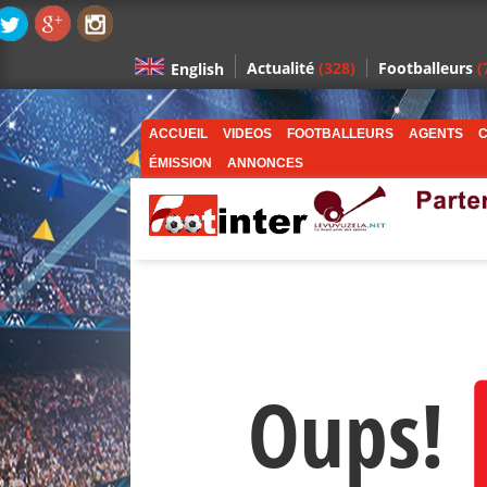
Actualité
(328)
Footballeurs
(
English
ACCUEIL
VIDEOS
FOOTBALLEURS
AGENTS
C
ÉMISSION
ANNONCES
Oups!