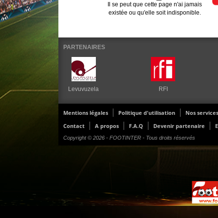
Il se peut que cette page n'ai jamais
existée ou qu'elle soit indisponible.
PARTENAIRES
Levuvuzela
RFI
Mentions légales
Politique d'utilisation
Nos service
Contact
A propos
F.A.Q
Devenir partenaire
E
Copyright © 2026 - FOOTINTER - Tous droits réservés