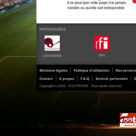
Il se peut que cette page n'ai jamais
existée ou qu'elle soit indisponible.
PARTENAIRES
Levuvuzela
RFI
Mentions légales
Politique d'utilisation
Nos service
Contact
A propos
F.A.Q
Devenir partenaire
E
Copyright © 2026 - FOOTINTER - Tous droits réservés