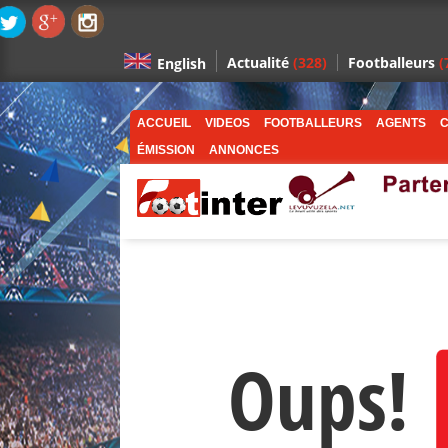
Actualité
(328)
Footballeurs
(
English
ACCUEIL
VIDEOS
FOOTBALLEURS
AGENTS
C
ÉMISSION
ANNONCES
Oups!