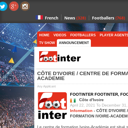
News
(328)
Footballers
(768)
French
HOME
VIDEOS
FOOTBALLERS
PLAYER AGENT
TV SHOW
ANNOUNCEMENT
CÔTE D'IVOIRE / CENTRE DE FORMA
ACADEMIE
Any Applicant
FOOTINTER FOOTINTER, FO
Côte d'Ivoire
April 22, 2021 To December 31
Information
- CÔTE D'IVOIRE 
FORMATION IVOIRE-ACADEM
Le centre de formation Ivoire-Académie est situé s