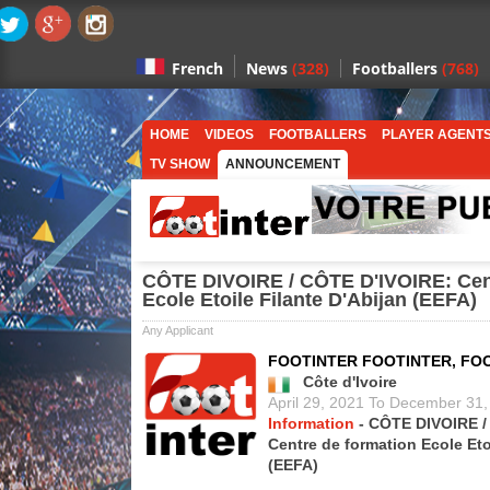
News
(328)
Footballers
(768)
French
HOME
VIDEOS
FOOTBALLERS
PLAYER AGENT
TV SHOW
ANNOUNCEMENT
CÔTE DIVOIRE / CÔTE D'IVOIRE: Cen
Ecole Etoile Filante D'Abijan (EEFA)
Any Applicant
FOOTINTER FOOTINTER, FO
Côte d'Ivoire
April 29, 2021 To December 31
Information
- CÔTE DIVOIRE /
Centre de formation Ecole Eto
(EEFA)