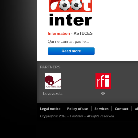
Information
- ASTUCES
Qui ne connait pas le...
Read more
PARTNERS
Levuvuzela
RFI
Legal notice
Policy of use
Services
Contact
a
Copyright © 2016 – Footinter – All rights reserved