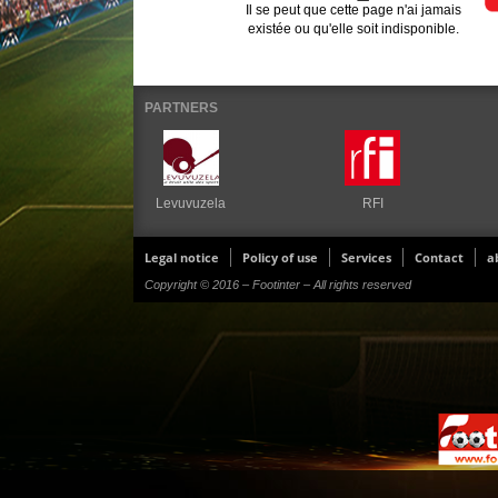
Il se peut que cette page n'ai jamais
existée ou qu'elle soit indisponible.
PARTNERS
Levuvuzela
RFI
Legal notice
Policy of use
Services
Contact
a
Copyright © 2016 – Footinter – All rights reserved