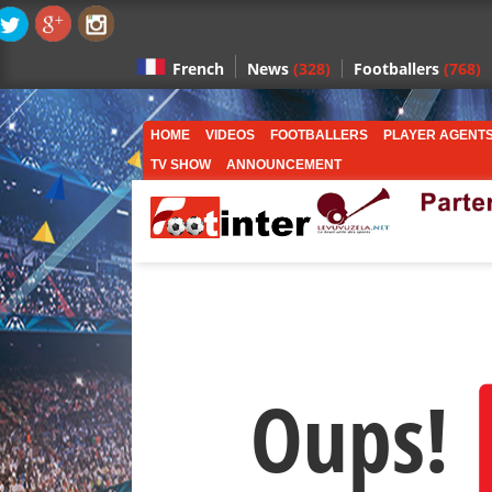
News
(328)
Footballers
(768)
French
HOME
VIDEOS
FOOTBALLERS
PLAYER AGENT
TV SHOW
ANNOUNCEMENT
Oups!