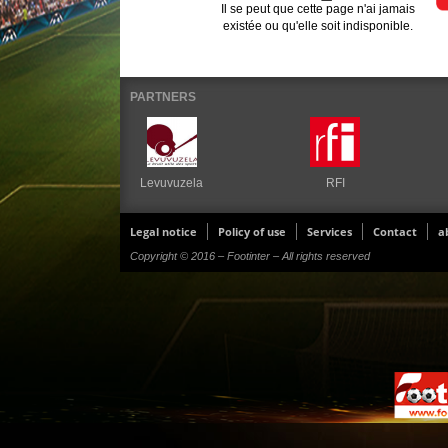
Il se peut que cette page n'ai jamais
existée ou qu'elle soit indisponible.
PARTNERS
Levuvuzela
RFI
Legal notice
Policy of use
Services
Contact
a
Copyright © 2016 – Footinter – All rights reserved