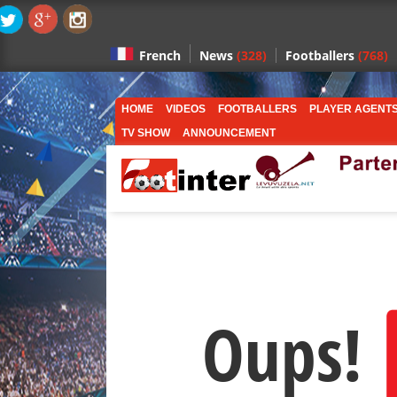
News
(328)
Footballers
(768)
French
HOME
VIDEOS
FOOTBALLERS
PLAYER AGENT
TV SHOW
ANNOUNCEMENT
Oups!