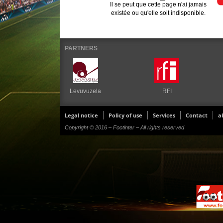
Il se peut que cette page n'ai jamais
existée ou qu'elle soit indisponible.
PARTNERS
Levuvuzela
RFI
Legal notice
Policy of use
Services
Contact
a
Copyright © 2016 – Footinter – All rights reserved