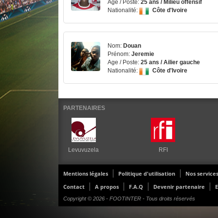
Age / Poste:
25 ans / Milieu offensif
Nationalité:
Côte d'Ivoire
Nom:
Douan
Prénom:
Jeremie
Age / Poste:
25 ans / Ailier gauche
Nationalité:
Côte d'Ivoire
PARTENAIRES
Levuvuzela
RFI
Mentions légales
Politique d'utilisation
Nos service
Contact
A propos
F.A.Q
Devenir partenaire
E
Copyright © 2026 - FOOTINTER - Tous droits réservés