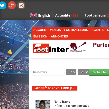
Actualité
(328)
Footballeurs
(
English
ACCUEIL
VIDEOS
FOOTBALLEURS
AGENTS
C
ÉMISSION
ANNONCES
ABONNÉS DE KONE LAMINE (2)
Nom:
Traore
Prénom:
Zie namogo yaya