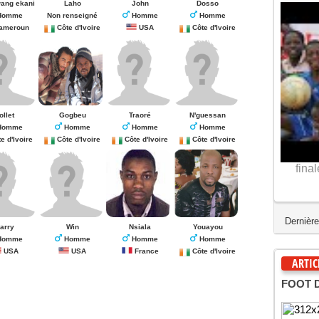
ang ekani
Laho
John
Dosso
omme
Non renseigné
Homme
Homme
eroun
Côte d'Ivoire
USA
Côte d'Ivoire
ollet
Gogbeu
Traoré
N'guessan
omme
Homme
Homme
Homme
d'Ivoire
Côte d'Ivoire
Côte d'Ivoire
Côte d'Ivoire
se de volée au foot : la
finale cfcf ( centre de forma
Derniè
arry
Win
Nsiala
Youayou
omme
Homme
Homme
Homme
SA
USA
France
Côte d'Ivoire
ARTIC
FOOT 