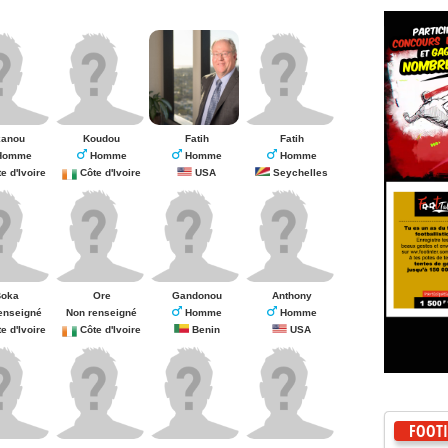
kanou
Koudou
Fatih
Fatih
omme
Homme
Homme
Homme
d'Ivoire
Côte d'Ivoire
USA
Seychelles
Boka
Ore
Gandonou
Anthony
enseigné
Non renseigné
Homme
Homme
d'Ivoire
Côte d'Ivoire
Benin
USA
FOOTI