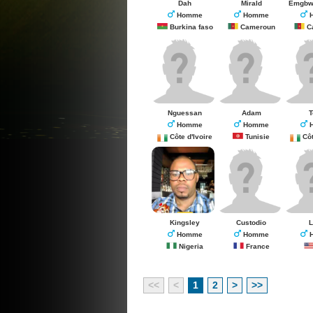
Dah
Mirald
Emgbw
Homme
Homme
H
Burkina faso
Cameroun
Cam
Nguessan
Adam
T
Homme
Homme
H
Côte d'Ivoire
Tunisie
Côte 
des éléphants à là can 2015
comment faire une repri
technique
Kingsley
Custodio
L
Homme
Homme
H
Nigeria
France
U
<<
<
1
2
>
>>