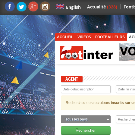
Actualité
(328)
Footb
English
ACCUEIL
VIDEOS
FOOTBALLEURS
AG
AGENT
Recherchez des recruteurs
inscrits sur u