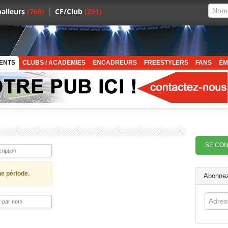
alleurs
(768)
CF/Club
(291)
ENTS
CLUBS / ACADEMIES
ENCADREURS
FREESTYLERS
FANS
ÉM
SE CO
ne période.
Abonnez