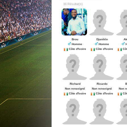
36 Résultat(s)
Brou
Djaniklo
A
Homme
Homme
H
Côte d'Ivoire
Côte d'Ivoire
Côte 
Richard
Ricardo
Non renseigné
Non renseigné
Non r
Côte d'Ivoire
Côte d'Ivoire
Côte 