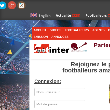
Actualité
(328)
Footballeurs
(
English
ACCUEIL
VIDEOS
FOOTBALLEURS
AGENTS
C
ÉMISSION
ANNONCES
Rejoignez le 
footballeurs ama
Connexion: