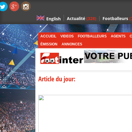
Actualité
(328)
Footballeurs
(
English
ACCUEIL
VIDEOS
FOOTBALLEURS
AGENTS
C
ÉMISSION
ANNONCES
Article du jour: