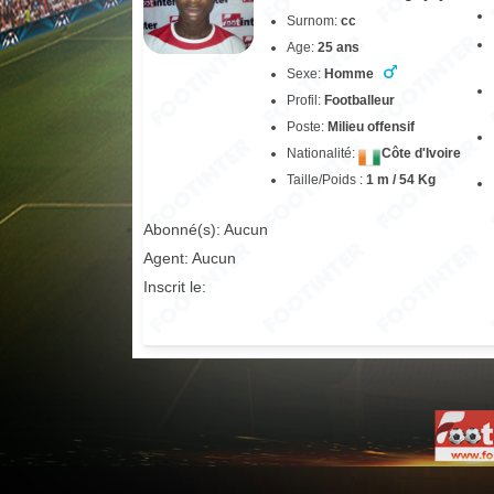
Surnom:
cc
Age:
25 ans
Sexe:
Homme
Profil:
Footballeur
Poste:
Milieu offensif
Nationalité:
Côte d'Ivoire
Taille/Poids :
1 m / 54 Kg
Abonné(s): Aucun
Agent: Aucun
Inscrit le: