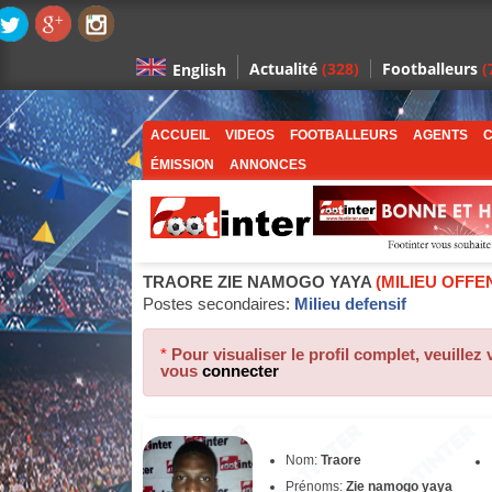
Actualité
(328)
Footballeurs
(
English
ACCUEIL
VIDEOS
FOOTBALLEURS
AGENTS
C
ÉMISSION
ANNONCES
TRAORE ZIE NAMOGO YAYA
(MILIEU OFFEN
Postes secondaires:
Milieu defensif
*
Pour visualiser le profil complet, veuillez
vous
connecter
Nom:
Traore
Prénoms:
Zie namogo yaya