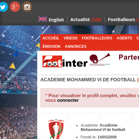
Actualité
(328)
Footballeurs
(
English
ACCUEIL
VIDEOS
FOOTBALLEURS
AGENTS
C
ÉMISSION
ANNONCES
ACADEMIE MOHAMMED VI DE FOOTBALL
(
*
Pour visualiser le profil complet, veuillez
vous
connecter
Academie:
Académie
Mohammed VI de football
Fondé le:
14/05/2008