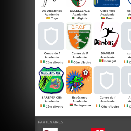
AS Amazones
EXCELLENCE
Cefes foot
As
Academie
Academie
Academie
A
Togo
Algérie
Benin
Centre de f
Centre de F
DIAMBAR
ac
Academie
Academie
Academie
A
Senegal
Côte d'Ivoire
Côte d'Ivoire
Cô
SAREPTA CEN
Espérance
Centre de f
A
Academie
Academie
Academie
A
Madagascar
Côte d'Ivoire
Côte d'Ivoire
Cô
PARTENAIRES