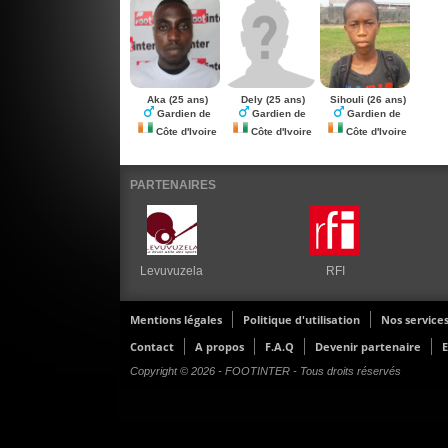
Aka
(25 ans)
Dely
(25 ans)
Sihouli
(26 ans)
Gardien de
Gardien de
Gardien de
Côte d'Ivoire
Côte d'Ivoire
Côte d'Ivoire
PARTENAIRES
Levuvuzela
RFI
Mentions légales
Politique d'utilisation
Nos service
Contact
A propos
F.A.Q
Devenir partenaire
E
Copyright © 2026 - FOOTINTER - Tous droits réservés