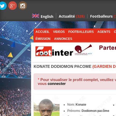
Actualité
(328)
Footballeurs
(
English
ACCUEIL
VIDEOS
FOOTBALLEURS
AGENTS
C
ÉMISSION
ANNONCES
KONATE DODIOMON PACOME
(GARDIEN D
*
Pour visualiser le profil complet, veuillez
vous
connecter
Nom:
Konate
Prénoms:
Dodiomon pacôme