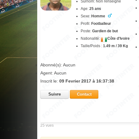
Surnom: Non renseigné
Age:
25 ans
Sexe:
Homme
Profil:
Footballeur
Poste:
Gardien de but
Nationalité:
Côte d'Ivoire
Taille/Poids :
1.49 m / 39 Kg
Abonné(s): Aucun
Agent: Aucun
Inscrit le:
09 Fevrier 2017 à 16:37:38
Suivre
Contact
25 vues