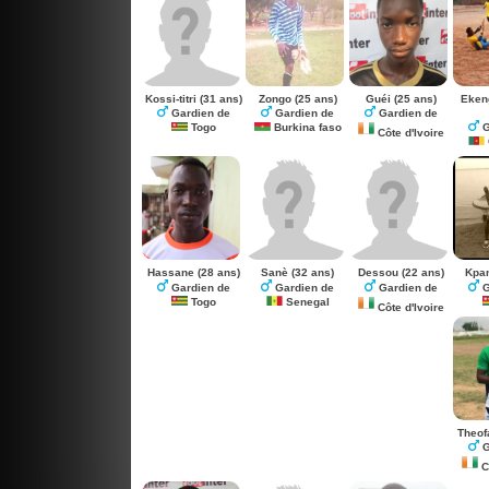
Kossi-titri
(31 ans)
Zongo
(25 ans)
Guéi
(25 ans)
Eken
Gardien de
Gardien de
Gardien de
Togo
Burkina faso
G
Côte d'Ivoire
Hassane
(28 ans)
Sanè
(32 ans)
Dessou
(22 ans)
Kpan
Gardien de
Gardien de
Gardien de
G
Togo
Senegal
Côte d'Ivoire
Theof
G
Cô