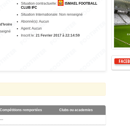
Situation contractuelle:
ISMAEL FOOTBALL
CLUB IFC
Situation Internationale: Non renseigné
Abonné(s): Aucun
d'Ivoire
Agent: Aucun
nseigné
Inscrit le:
21 Fevrier 2017 à 22:14:59
FACE
Compétitions remportées
Clubs ou academies
---