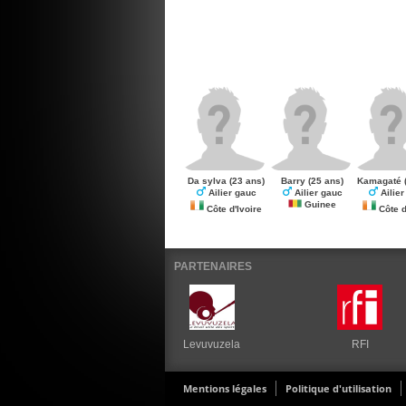
Da sylva
(23 ans)
Barry
(25 ans)
Kamagaté
Ailier gauc
Ailier gauc
Ailier
Guinee
Côte d'Ivoire
Côte d
PARTENAIRES
Levuvuzela
RFI
Mentions légales
Politique d'utilisation