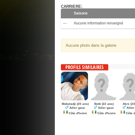
CARRIERE:
Saisons
---
Aucune information renseigné
Aucune photo dans la galerie
PROFILS SIMILAIRES
Moboladji
(20 ans)
Botti
(22 ans)
Akre
(23
Ailier gauc
Ailier gauc
Ailier
Côte d'Ivoire
Côte d'Ivoire
Côte d