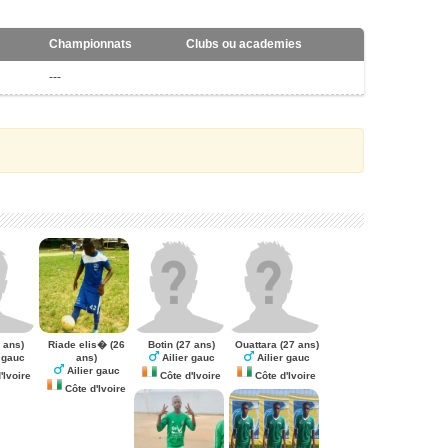
Championnats
Clubs ou academies
---
 ans)
Riade elis�
(26
Botin
(27 ans)
Ouattara
(27 ans)
ans)
 gauc
Ailier gauc
Ailier gauc
Ailier gauc
'Ivoire
Côte d'Ivoire
Côte d'Ivoire
Côte d'Ivoire