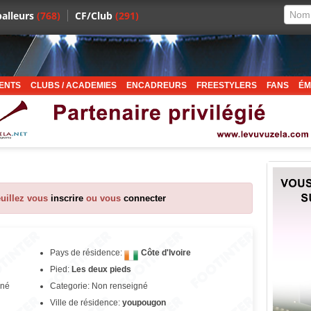
alleurs
(768)
CF/Club
(291)
ENTS
CLUBS / ACADEMIES
ENCADREURS
FREESTYLERS
FANS
ÉM
euillez vous
inscrire
ou vous
connecter
Pays de résidence:
Côte d'Ivoire
Pied:
Les deux pieds
gné
Categorie: Non renseigné
Ville de résidence:
youpougon