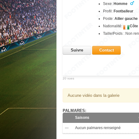
Sexe:
Homme
Profil:
Footballeur
Poste:
Ailier gauche
Nationalité:
Côte 
Taille/Poids : Non re
Suivre
Contact
20 vues
Aucune vidéo dans la galerie
PALMARES:
Saisons
---
Aucun palmares renseigné