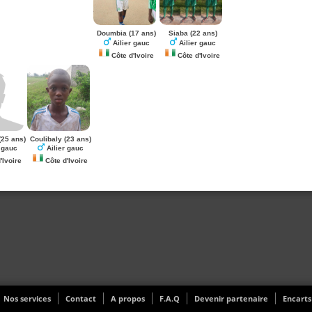
Doumbia
(17 ans)
Siaba
(22 ans)
Ailier gauc
Ailier gauc
Côte d'Ivoire
Côte d'Ivoire
(25 ans)
Coulibaly
(23 ans)
 gauc
Ailier gauc
'Ivoire
Côte d'Ivoire
Nos services
Contact
A propos
F.A.Q
Devenir partenaire
Encarts