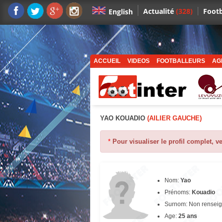
Actualité
(328)
Footb
English
ACCUEIL
VIDEOS
FOOTBALLEURS
AG
YAO KOUADIO
(AILIER GAUCHE)
*
Pour visualiser le profil complet, v
Nom:
Yao
Prénoms:
Kouadio
Surnom: Non rensei
Age:
25 ans