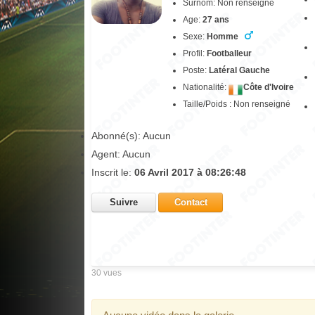
Surnom: Non renseigné
Age:
27 ans
Sexe:
Homme
Profil:
Footballeur
Poste:
Latéral Gauche
Nationalité:
Côte d'Ivoire
Taille/Poids : Non renseigné
Abonné(s): Aucun
Agent: Aucun
Inscrit le:
06 Avril 2017 à 08:26:48
Suivre
Contact
30 vues