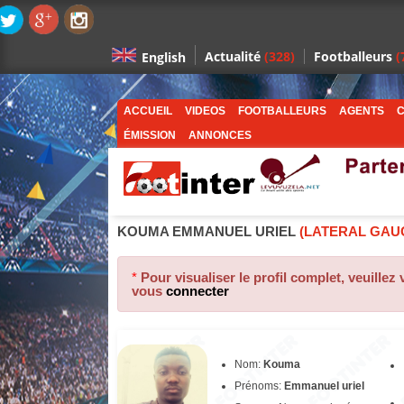
Actualité
(328)
Footballeurs
(
English
ACCUEIL
VIDEOS
FOOTBALLEURS
AGENTS
C
ÉMISSION
ANNONCES
KOUMA EMMANUEL URIEL
(LATERAL GAU
*
Pour visualiser le profil complet, veuillez
vous
connecter
Nom:
Kouma
Prénoms:
Emmanuel uriel