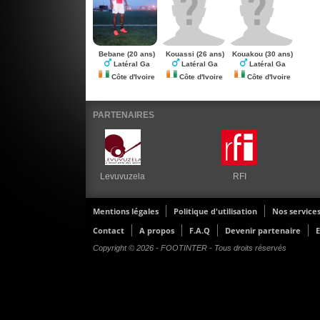
Bebane
(20 ans)
Kouassi
(26 ans)
Kouakou
(30 ans)
Latéral Ga
Latéral Ga
Latéral Ga
Côte d'Ivoire
Côte d'Ivoire
Côte d'Ivoire
PARTENAIRES
Levuvuzela
RFI
Mentions légales
Politique d'utilisation
Nos service
Contact
A propos
F.A.Q
Devenir partenaire
E
Copyright © 2026 - FOOTINTER - Tous droits réservés