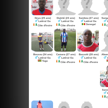
Deya
(25 ans)
Diakité
(23 ans)
Sambou
(27 ans)
Sang
Latéral Ga
Latéral Ga
Latéral Ga
L
Senegal
Côte d'Ivoire
Côte d'Ivoire
Cô
Bossou
(34 ans)
Camara
(27 ans)
Bassolé
(28 ans)
Afaw
Latéral Ga
Latéral Ga
Latéral Ga
L
Togo
Côte d'Ivoire
Côte d'Ivoire
Sano
L
Cô