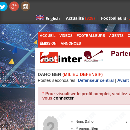
Actualité
(328)
Footballeurs
(
English
ACCUEIL
VIDEOS
FOOTBALLEURS
AGENTS
C
ÉMISSION
ANNONCES
DAHO BEN
(MILIEU DEFENSIF)
Postes secondaires:
Defenseur central
|
Avant 
*
Pour visualiser le profil complet, veuillez
vous
connecter
Nom:
Daho
Prénoms:
Ben