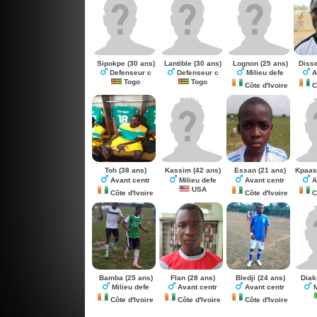
Sipokpe
(30 ans)
Lantible
(30 ans)
Lognon
(25 ans)
Diss
Defenseur c
Defenseur c
Milieu defe
A
Togo
Togo
Côte d'Ivoire
Cô
Toh
(38 ans)
Kassim
(42 ans)
Essan
(21 ans)
Kpaas
Avant centr
Milieu defe
Avant centr
A
USA
Côte d'Ivoire
Côte d'Ivoire
Cô
Bamba
(25 ans)
Flan
(28 ans)
Bledji
(24 ans)
Diak
Milieu defe
Avant centr
Avant centr
M
Côte d'Ivoire
Côte d'Ivoire
Côte d'Ivoire