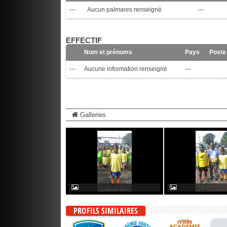
---
Aucun palmares renseigné
---
EFFECTIF
Nom et prénoms
Pays
Poste
---
Aucune information renseigné
---
Galleries
PROFILS SIMILAIRES