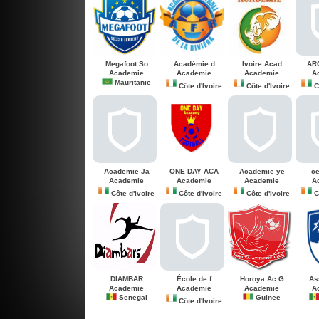
Megafoot So
Académie d
Ivoire Acad
ARC
Academie
Academie
Academie
A
Mauritanie
Côte d'Ivoire
Côte d'Ivoire
Cô
Academie Ja
ONE DAY ACA
Academie ye
ce
Academie
Academie
Academie
A
Côte d'Ivoire
Côte d'Ivoire
Côte d'Ivoire
Cô
DIAMBAR
École de f
Horoya Ac G
As
Academie
Academie
Academie
A
Senegal
Guinee
Côte d'Ivoire