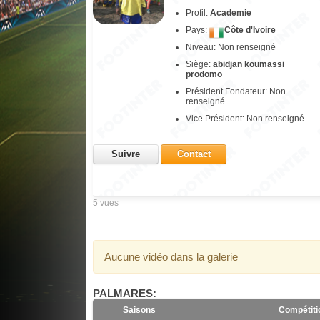
Profil:
Academie
Pays:
Côte d'Ivoire
Niveau: Non renseigné
Siège:
abidjan koumassi
prodomo
Président Fondateur: Non
renseigné
Vice Président: Non renseigné
Suivre
Contact
5 vues
Aucune vidéo dans la galerie
PALMARES:
Saisons
Compétiti