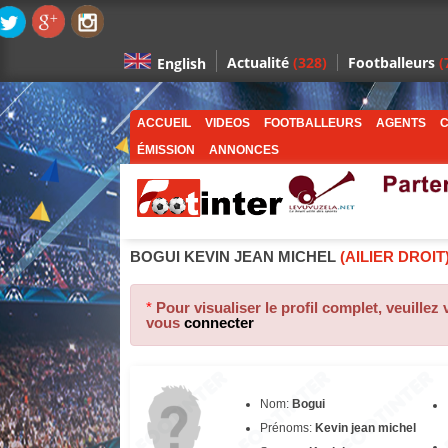
Actualité
(328)
Footballeurs
(
English
ACCUEIL
VIDEOS
FOOTBALLEURS
AGENTS
C
ÉMISSION
ANNONCES
BOGUI KEVIN JEAN MICHEL
(AILIER DROIT
*
Pour visualiser le profil complet, veuillez
vous
connecter
Nom:
Bogui
Prénoms:
Kevin jean michel