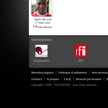
Diallo
(28 ans)
Ailier droi
Côte d'Ivoire
PARTENAIRES
Levuvuzela
RFI
Mentions légales
Politique d'utilisation
Nos service
Contact
A propos
F.A.Q
Devenir partenaire
E
Copyright © 2026 - FOOTINTER - Tous droits réservés