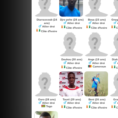
Diarrassoub
(24
Djro pehe
(28 ans)
Boua
(23 ans)
Gna
ans)
Ailier droi
Ailier droi
A
Ailier droi
Côte d'Ivoire
Côte d'Ivoire
Cô
Côte d'Ivoire
Douhou
(30 ans)
Ange
(19 ans)
Diak
Ailier droi
Ailier droi
A
Cameroun
Côte d'Ivoire
Cô
Ouro
(28 ans)
Touré
(29 ans)
Beni
(26 ans)
Gra
Ailier droi
Ailier droi
Ailier droi
A
Togo
Côte d'Ivoire
Côte d'Ivoire
Cô