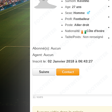
Surnom:
Kevinho
Age:
27 ans
Sexe:
Homme
Profil:
Footballeur
Poste:
Ailier droit
Nationalité:
Côte d'Ivoire
Taille/Poids : Non renseigné
Abonné(s): Aucun
Agent: Aucun
Inscrit le:
02 Janvier 2018 à 06:43:27
Suivre
Contact
11 vues