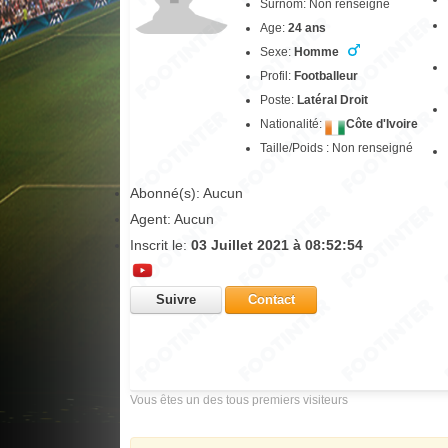
Surnom: Non renseigné
Age:
24 ans
Sexe:
Homme
Profil:
Footballeur
Poste:
Latéral Droit
Nationalité:
Côte d'Ivoire
Taille/Poids : Non renseigné
Abonné(s): Aucun
Agent: Aucun
Inscrit le:
03 Juillet 2021 à 08:52:54
Suivre
Contact
Vous êtes un des tous premiers visiteurs