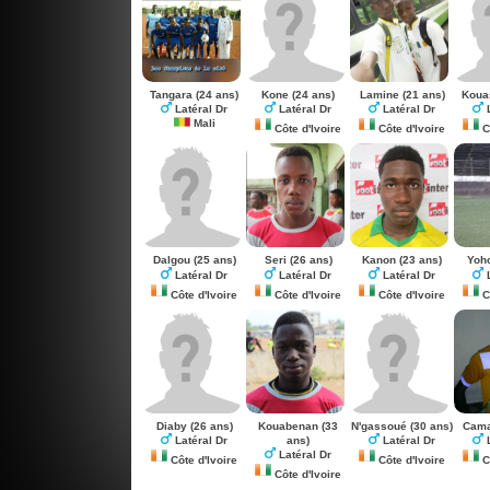
Tangara
(24 ans)
Kone
(24 ans)
Lamine
(21 ans)
Koua
Latéral Dr
Latéral Dr
Latéral Dr
L
Mali
Côte d'Ivoire
Côte d'Ivoire
Cô
Dalgou
(25 ans)
Seri
(26 ans)
Kanon
(23 ans)
Yoh
Latéral Dr
Latéral Dr
Latéral Dr
L
Côte d'Ivoire
Côte d'Ivoire
Côte d'Ivoire
Cô
Diaby
(26 ans)
Kouabenan
(33
N'gassoué
(30 ans)
Cama
ans)
Latéral Dr
Latéral Dr
L
Latéral Dr
Côte d'Ivoire
Côte d'Ivoire
Cô
Côte d'Ivoire