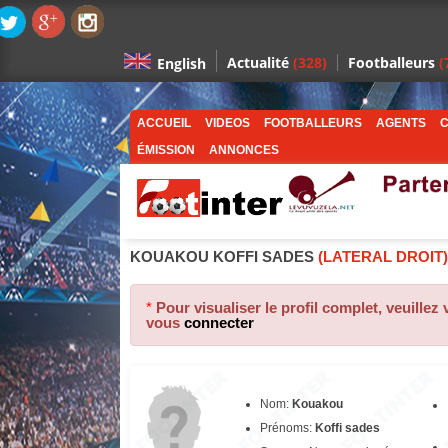
Actualité
(328)
Footballeurs
(
English
ACCUEIL
VIDEOS
FOOTBALLEURS
AGENTS
C
ÉMISSION
ANNONCES
KOUAKOU KOFFI SADES
(LATERAL DROIT)
*
Pour visualiser le profil complet, veuillez
vous
connecter
Nom:
Kouakou
Prénoms:
Koffi sades