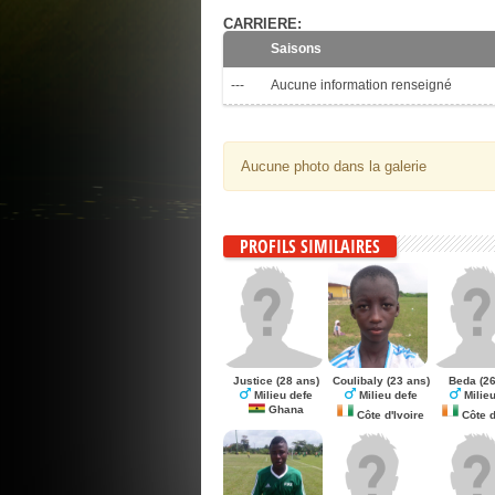
CARRIERE:
Saisons
---
Aucune information renseigné
Aucune photo dans la galerie
PROFILS SIMILAIRES
Justice
(28 ans)
Coulibaly
(23 ans)
Beda
(26
Milieu defe
Milieu defe
Milieu
Ghana
Côte d'Ivoire
Côte d