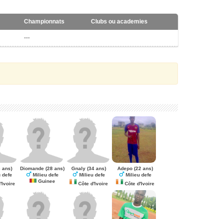
Championnats
Clubs ou academies
---
 ans)
Diomande
(28 ans)
Gnaly
(34 ans)
Adepo
(22 ans)
 defe
Milieu defe
Milieu defe
Milieu defe
Guinee
'Ivoire
Côte d'Ivoire
Côte d'Ivoire