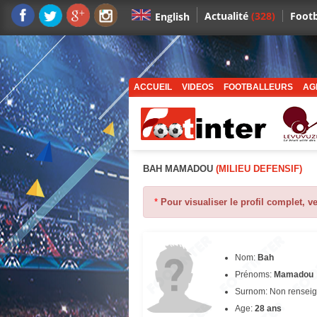
Actualité
(328)
Footb
English
ACCUEIL
VIDEOS
FOOTBALLEURS
AG
BAH MAMADOU
(MILIEU DEFENSIF)
*
Pour visualiser le profil complet, v
Nom:
Bah
Prénoms:
Mamadou
Surnom: Non rensei
Age:
28 ans