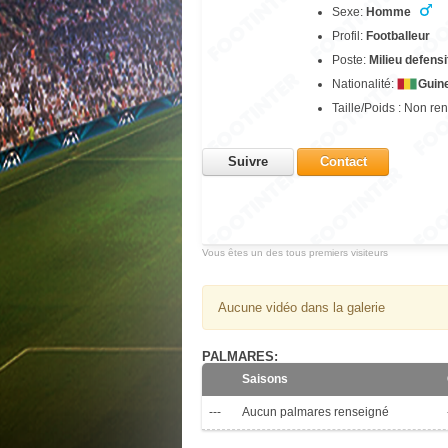
Sexe:
Homme
Profil:
Footballeur
Poste:
Milieu defensi
Nationalité:
Guin
Taille/Poids : Non re
Suivre
Contact
Vous êtes un des tous premiers visiteurs
Aucune vidéo dans la galerie
PALMARES:
Saisons
---
Aucun palmares renseigné