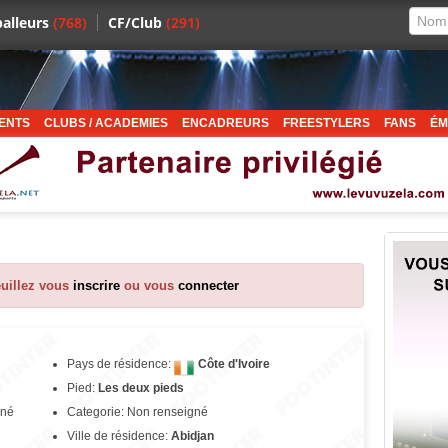
alleurs
(768)
CF/Club
(291)
ENTS
CLUBS / ACADEMIES
ENCADREURS
FREESTYLERS
FANS
ÉM
euillez vous
inscrire
ou vous
connecter
Pays de résidence:
Côte d'Ivoire
Pied:
Les deux pieds
gné
Categorie: Non renseigné
Ville de résidence:
Abidjan