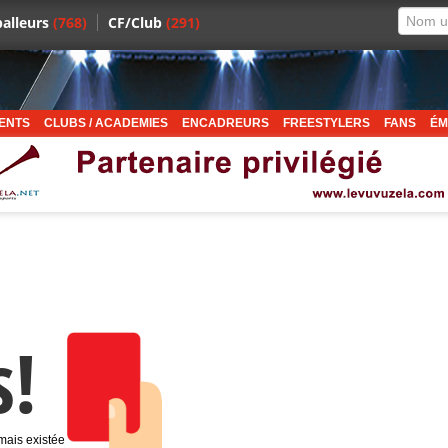
alleurs
(768)
CF/Club
(291)
ENTS
CLUBS / ACADEMIES
ENCADREURS
FREESTYLERS
FANS
ÉM
s!
amais existée