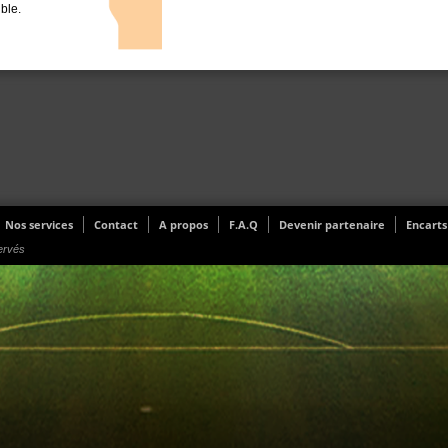
ible.
Nos services
Contact
A propos
F.A.Q
Devenir partenaire
Encarts
ervés