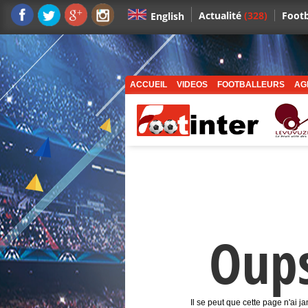
Actualité
(328)
Footb
English
ACCUEIL
VIDEOS
FOOTBALLEURS
AG
Oup
Il se peut que cette page n'ai j