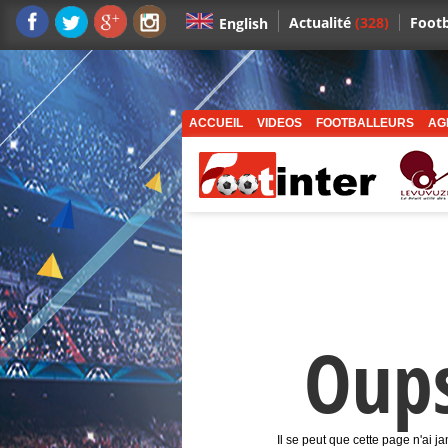
Actualité
(328)
Footb
English
ACCUEIL
VIDEOS
FOOTBALLEURS
AG
Oup
Il se peut que cette page n'ai j