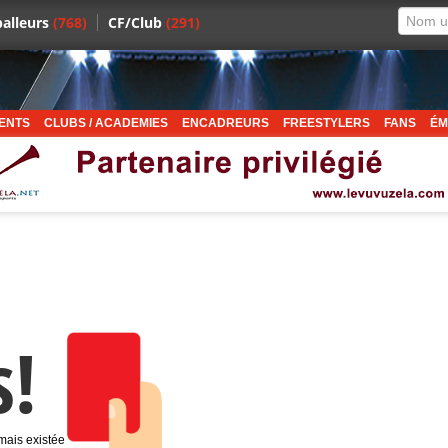
alleurs
(768)
CF/Club
(291)
ENTS
CLUBS / ACADEMIES
ENCADREURS
FREESTYLERS
FANS
ÉM
s!
amais existée