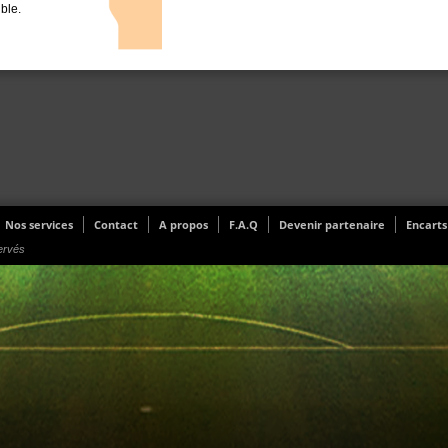
ible.
Nos services
Contact
A propos
F.A.Q
Devenir partenaire
Encarts
ervés