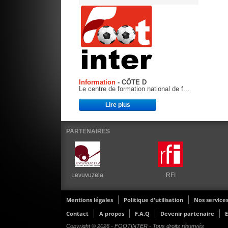
Information
- CÔTE D
Le centre de formation national de f...
Lire plus
PARTENAIRES
Levuvuzela
RFI
Mentions légales
Politique d'utilisation
Nos service
Contact
A propos
F.A.Q
Devenir partenaire
E
Copyright © 2026 - FOOTINTER - Tous droits réservés