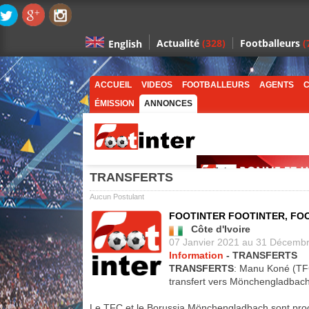
Actualité
(328)
Footballeurs
(
English
ACCUEIL
VIDEOS
FOOTBALLEURS
AGENTS
C
ÉMISSION
ANNONCES
TRANSFERTS
Aucun Postulant
FOOTINTER FOOTINTER, FO
Côte d'Ivoire
07 Janvier 2021 au 31 Décemb
Information
- TRANSFERTS
TRANSFERTS
: Manu Koné (TF
transfert vers Mönchengladbach
Le TFC et le Borussia Mönchengladbach sont pro