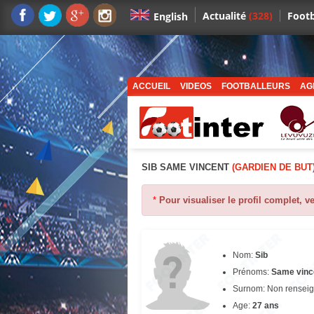
Actualité
(328)
Footb
English
ACCUEIL
VIDEOS
FOOTBALLEURS
AG
SIB SAME VINCENT
(GARDIEN DE BUT
*
Pour visualiser le profil complet, v
Nom:
Sib
Prénoms:
Same vinc
Surnom: Non rensei
Age:
27 ans