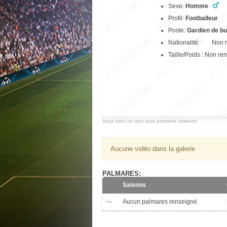
Sexe:
Homme
Profil:
Footballeur
Poste:
Gardien de bu
Nationalité: Non r
Taille/Poids : Non re
Vous êtes un des tous premiers visiteurs
Aucune vidéo dans la galerie
PALMARES:
Saisons
---
Aucun palmares renseigné