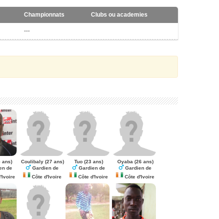
Championnats
Clubs ou academies
---
 ans)
Coulibaly
(27 ans)
Tuo
(23 ans)
Oyaba
(26 ans)
en de
Gardien de
Gardien de
Gardien de
'Ivoire
Côte d'Ivoire
Côte d'Ivoire
Côte d'Ivoire