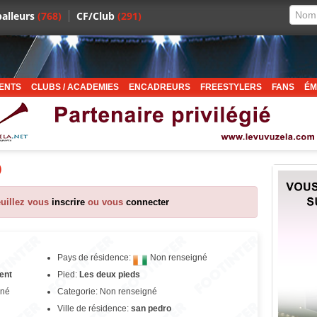
alleurs
(768)
CF/Club
(291)
ENTS
CLUBS / ACADEMIES
ENCADREURS
FREESTYLERS
FANS
ÉM
)
euillez vous
inscrire
ou vous
connecter
Pays de résidence:
Non renseigné
ent
Pied:
Les deux pieds
gné
Categorie: Non renseigné
Ville de résidence:
san pedro