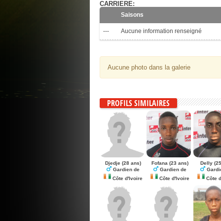
CARRIERE:
Saisons
---
Aucune information renseigné
Aucune photo dans la galerie
PROFILS SIMILAIRES
Djedje
(28 ans)
Fofana
(23 ans)
Delly
(25
Gardien de
Gardien de
Gardi
Côte d'Ivoire
Côte d'Ivoire
Côte d