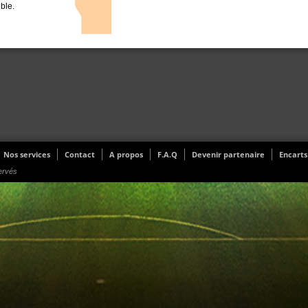
ible.
Nos services
Contact
A propos
F.A.Q
Devenir partenaire
Encarts
ervés