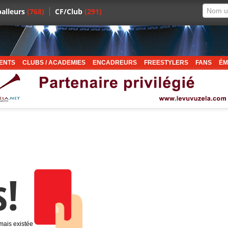
alleurs
(768)
CF/Club
(291)
ENTS
CLUBS / ACADEMIES
ENCADREURS
FREESTYLERS
FANS
ÉM
s!
amais existée