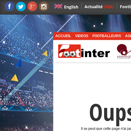
Actualité
(328)
Footb
English
ACCUEIL
VIDEOS
FOOTBALLEURS
AG
Oup
Il se peut que cette page n'ai j