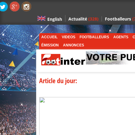
Actualité
(328)
Footballeurs
(
English
ACCUEIL
VIDEOS
FOOTBALLEURS
AGENTS
C
ÉMISSION
ANNONCES
Article du jour: